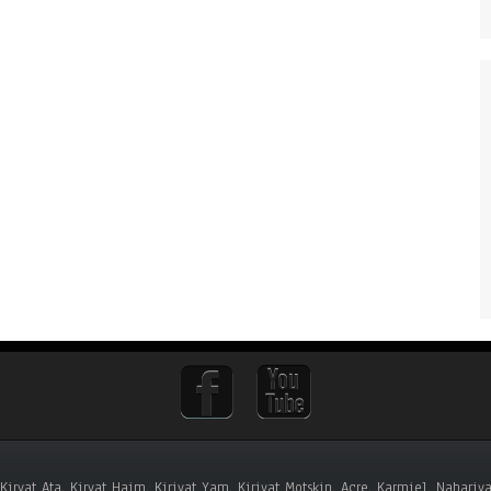
, Kiryat Ata, Kiryat Haim, Kiriyat Yam, Kiriyat Motskin, Acre, Karmiel, Naha