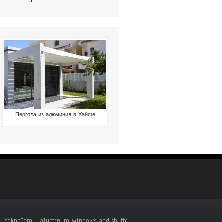
Пергола из алюминия в Хайфе
riya, Yokne"am - aluminum windows and shutters .