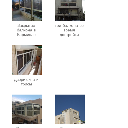
Закрытие
три балкона во
балкона в
время
Кармиэле
достройки
Двери,окна и
трисы