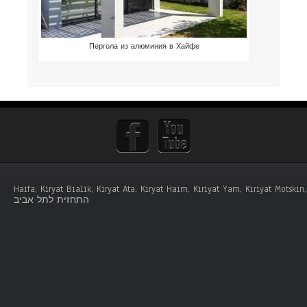
Пергола из алюминия в Хайфе
Haifa, Kiryat Bialik, Kiryat Ata, Kiryat Haim, Kiriyat Yam, Kiriyat Mots
התחזית לתל אביב