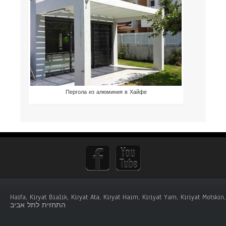
Пергола из алюминия в Хайфе
Haifa, Kiryat Bialik, Kiryat Ata, Kiryat Haim, Kiriyat Yam, Kiriyat Mots
התחזית לתל אביב