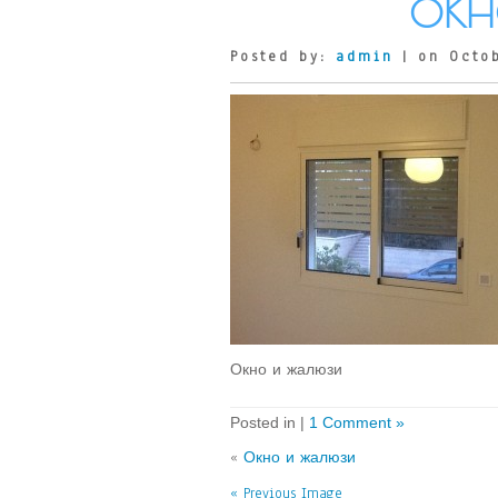
ОКН
Posted by:
admin
| on Octob
Окно и жалюзи
Posted in |
1 Comment »
«
Окно и жалюзи
« Previous Image