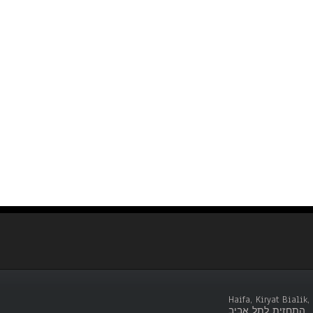
Haifa, Kiryat Bialik
התחזית לתל אביב