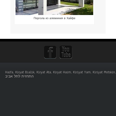
Пергола из алюминия в Хайфе
Haifa, Kiryat Bialik, Kiryat Ata, Kiryat Haim, Kiriyat Yam, Kiriyat Mots
התחזית לתל אביב