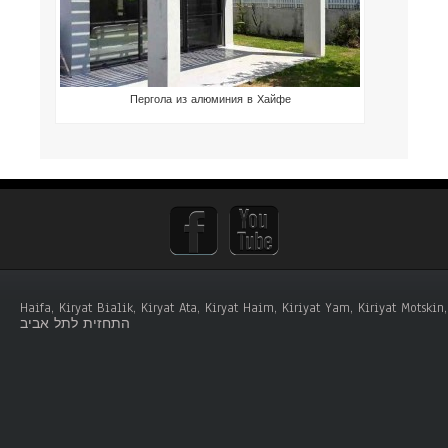
Пергола из алюминия в Хайфе
Haifa, Kiryat Bialik, Kiryat Ata, Kiryat Haim, Kiriyat Yam, Kiriyat Mots
התחזית לתל אביב