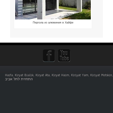
Пергола из алюминия в Хайфе
Haifa, Kiryat Bialik, Kiryat Ata, Kiryat Haim, Kiriyat Yam, Kiriyat Mots
התחזית לתל אביב