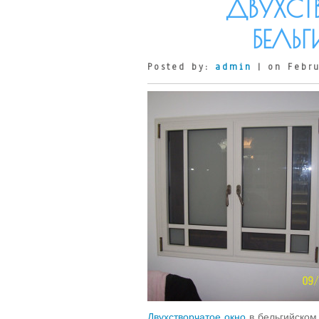
ДВУХСТ
БЕЛЬ
Posted by:
admin
| on Febru
Двухстворчатое окно
в бельгийском