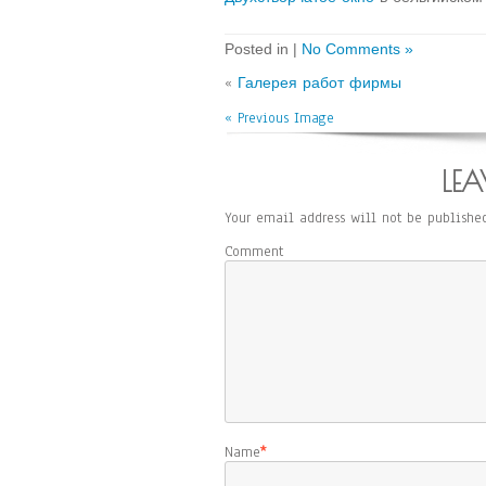
Posted in |
No Comments »
«
Галерея работ фирмы
« Previous Image
LEA
Your email address will not be published
Comment
Name
*