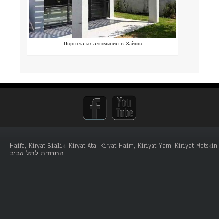
Пергола из алюминия в Хайфе
Haifa, Kiryat Bialik, Kiryat Ata, Kiryat Haim, Kiriyat Yam, Kiriyat Mots
התחזית לתל אביב