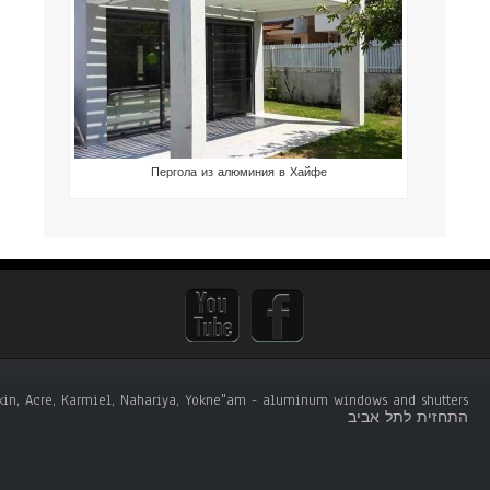
Пергола из алюминия в Хайфе
tskin, Acre, Karmiel, Nahariya, Yokne"am - aluminum windows and shutters .
התחזית לתל אביב