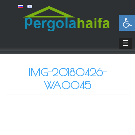
פתח סרגל נגישות
☰
IMG-20180426-
WA0045