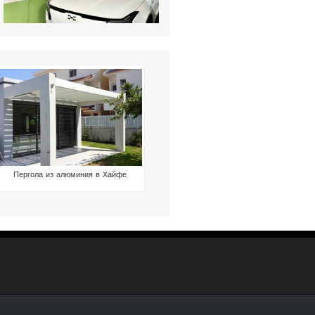
Пергола из алюминия в Хайфе