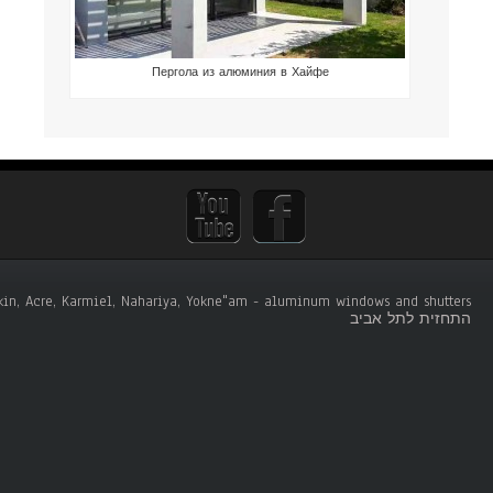
Пергола из алюминия в Хайфе
tskin, Acre, Karmiel, Nahariya, Yokne"am - aluminum windows and shutters .
התחזית לתל אביב