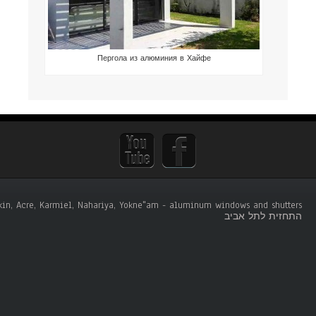
Пергола из алюминия в Хайфе
tskin, Acre, Karmiel, Nahariya, Yokne"am - aluminum windows and shutters .
התחזית לתל אביב