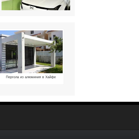
Пергола из алюминия в Хайфе