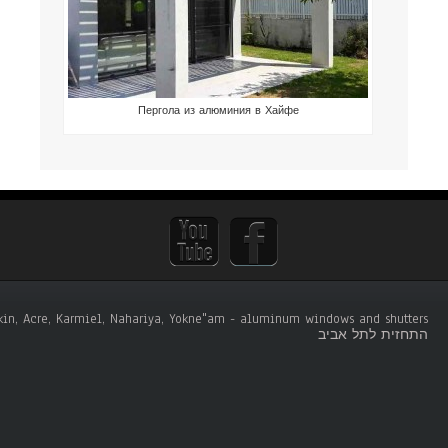
Пергола из алюминия в Хайфе
tskin, Acre, Karmiel, Nahariya, Yokne"am - aluminum windows and shutters .
התחזית לתל אביב