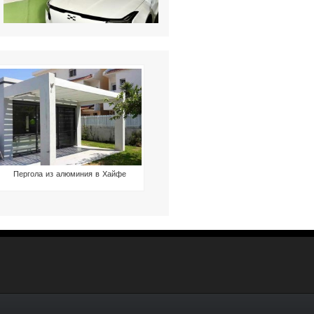
Пергола из алюминия в Хайфе