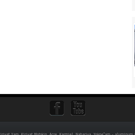
 Kiriyat Yam, Kiriyat Motskin, Acre, Karmiel, Nahariya, Yokne"am - aluminum w