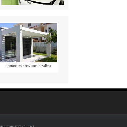
Пергола из алюминия в Хайфе
indows and shutters .