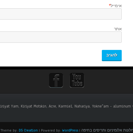
אימייל
*
אתר
 Kiriyat Yam, Kiriyat Motskin, Acre, Karmiel, Nahariya, Yokne"am - aluminum w
D5 Creation
| Powered by:
WordPress
| Simplify Theme by: