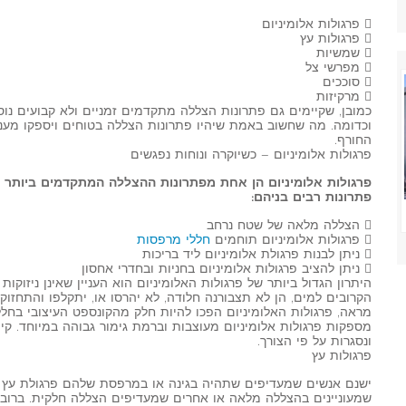
 פרגולות אלומיניום
 פרגולות עץ
 שמשיות
 מפרשי צל
 סוככים
 מרקיזות
כמובן, שקיימים גם פתרונות הצללה מתקדמים זמניים ולא קבועים נו
וכדומה. מה שחשוב באמת שיהיו פתרונות הצללה בטוחים ויספקו מע
החורף.
פרגולות אלומיניום – כשיוקרה ונוחות נפגשים
פרגולות אלומיניום הן אחת מפתרונות ההצללה המתקדמים ביותר ו
פתרונות רבים בניהם:
 הצללה מלאה של שטח נרחב
 פרגולות אלומיניום תוחמים
חללי מרפסות
 ניתן לבנות פרגולת אלומיניום ליד בריכות
 ניתן להציב פרגולות אלומיניום בחניות ובחדרי אחסון
היתרון הגדול ביותר של פרגולות האלומיניום הוא העניין שאינן ניזוקות 
הקרובים למים, הן לא תצבורנה חלודה, לא יהרסו או, יתקלפו והתחזו
מראה, פרגולות האלומיניום הפכו להיות חלק מהקונספט העיצובי בחל
מספקות פרגולות אלומיניום מעוצבות וברמת גימור גבוהה במיוחד. ק
ונסגרות על פי הצורך.
פרגולות עץ
ישנם אנשים שמעדיפים שתהיה בגינה או במרפסת שלהם פרגולת עץ ד
שמעוניינים בהצללה מלאה או אחרים שמעדיפים הצללה חלקית. ברוב ה