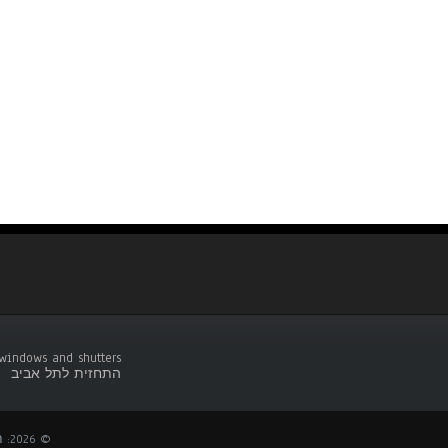
indows and shutters .
התחזית לתל אביב
© 2026: חלונות אלומיניום ותריסים בחיפה