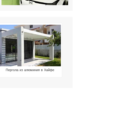
Пергола из алюминия в Хайфе