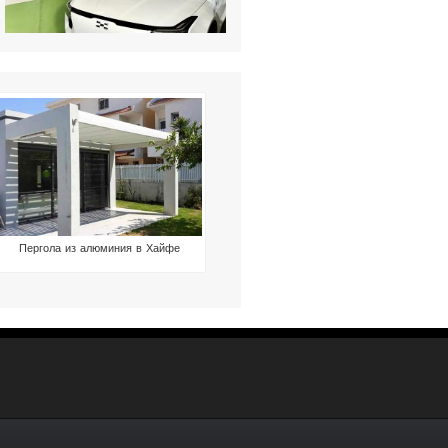
Пергола из алюминия в Хайфе