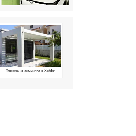
Пергола из алюминия в Хайфе