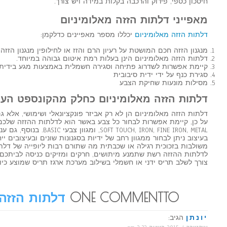
חיסכון כספי, פירוק והרכבה בקלות במידה ויש צורך.
מאפייני דלתות הזזה מאלומיניום
דלתות הזזה מאלומיניום
יכללו מספר מאפיינים כדלקמן:
מנגנון הזזה חכם המושטת על רעיון הרם והזז או לחילופין מנגנון הזזה
דלתות הזזה מאלומיניום הינן בעלות רמת איטום גבוהה במיוחד.
קיימת אפשרות לשדרוג פתיחה וסגירה חשמלית באמצעות מגע בידית
סגירת כנף על ידי ידית סיבובית
מסילות מונעות שחיקת הצבע
דלתות הזזה מאלומיניום כחלק מהקונספט העי
דלתות הזזה מאלומיניום הן לא רק אביזר פונקציונאלי ושימושי, אלא 
על כן, קיימת אפשרות לבחור כל צבע באשר הוא לדלתות ההזזה שלכם,
OUCH, IRON, FINE IRON, METAL
בעיצוב ניתן לבחור ממגוון רחב של ידיות בסגנונות שונים ובעיצובים ייח
משולבות בזכוכית רגילה או שכבתית מה שתורם רבות ליופייה של דלת
לדלתות ההזזה רשת שתמנע מיתושים, חרקים ומזיקים כניסה לביתכם. 
צורך לשלב תריס ידני או חשמלי בשילוב מערכת ארגז תריס שמוצע כי
ONE COMMENTTO
דלתות הזזה
יונתן
הגיב: