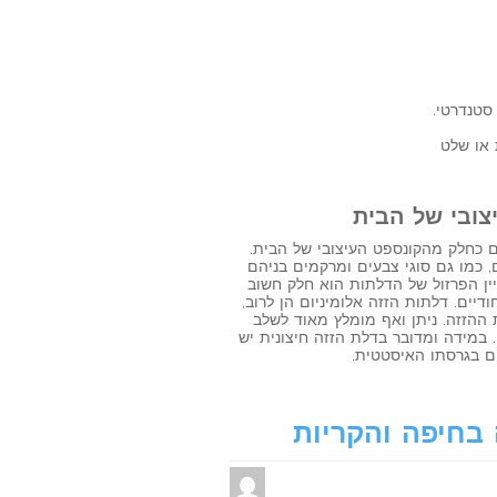
 סטנדרטי.
 או שלט
צובי של הבית
גם כחלק מהקונספט העיצובי של הבית.
 כמו גם סוגי צבעים ומרקמים בניהם
SOFT T, ומגוון צבעי BASIC. בנוסף, גם עניין הפרזול של הדלתות הוא חלק חשוב
ודיים. דלתות הזזה אלומיניום הן לרוב,
 ההזזה. ניתן ואף מומלץ מאוד לשלב
במידה ומדובר בדלת הזזה חיצונית יש
ום בגרסתו האיסטטית.
 בחיפה והקריות