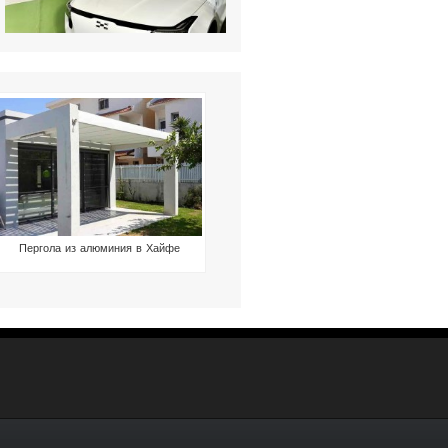
Пергола из алюминия в Хайфе