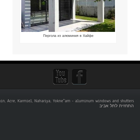
Пергола из алюминия в Хайфе
tskin, Acre, Karmiel, Nahariya, Yokne"am - aluminum windows and shutters .
התחזית לתל אביב