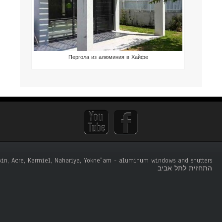
Пергола из алюминия в Хайфе
tskin, Acre, Karmiel, Nahariya, Yokne"am - aluminum windows and shutters .
התחזית לתל אביב