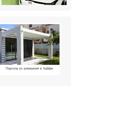
Пергола из алюминия в Хайфе