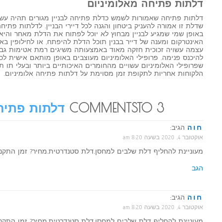
דלתות פתיחה מאלומיניום
דלתות פתיחה שאמורות לשמש כדלת פתיחה לבניין מגורים תהיה עשויה
שדלת זו אמורה להעניק ביטחון והגנה לכל דיירי הבניין. לדלתות פתיח
באופן שמי שמגיע לבניין מבחוץ לא יוכל לפתוח את הדלת מאחר והיא
האינטרקום ומענה של דייר בבנין תוכל הדלת להיפתח, או לחילופין ב
עצמה עשויה זכוכית חזקה מאוד באמצעותה משיגים רמת אטימות גב
להיכנס פנימה. פרופילי האלומיניום מעוצבים באופן מותאם אישית לכל 
שפרופילי האלומיניום עשויים מהחומרים האיכותיים ביותר ובעלי תו תק
הלקוחות אחריות לתקופת זמן מסוימת על דלתות פתיחה אלומיניום.
3 COMMENTSTO
דלתות פתיח
חוה
הגיב:
אוקטובר 4, 2020 בשעה 8:20 am
מעוניינת להחליף דלת שלבים למחסן.דלת סטנדרטית.מחיר? זמן התקנ
הגב
חוה
הגיב:
אוקטובר 4, 2020 בשעה 8:20 am
מעוניינת להחליף דלת שלבים למחסן.דלת סטנדרטית.מחיר? זמן התקנ